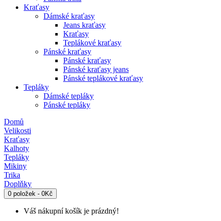
Kraťasy
Dámské kraťasy
Jeans kraťasy
Kraťasy
Teplákové kraťasy
Pánské kraťasy
Pánské kraťasy
Pánské kraťasy jeans
Pánské teplákové kraťasy
Tepláky
Dámské tepláky
Pánské tepláky
Domů
Velikosti
Kraťasy
Kalhoty
Tepláky
Mikiny
Trika
Doplňky
0 položek - 0Kč
Váš nákupní košík je prázdný!