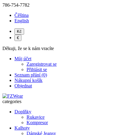
786-754-7782
Čěština
English
Kč
€
Děkuji, že se k nám vracíte
Můj účet
Zaregistrovat se
Přihlásit se
Seznam přání (0)
Nákupní košík
Objednat
categories
Doplňky
Rukavice
Kompresor
Kalhoty
Dámské Jeansy