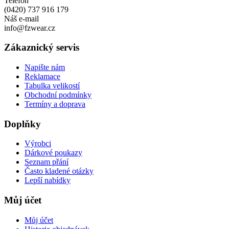
Telefon
(0420) 737 916 179
Náš e-mail
info@fzwear.cz
Zákaznický servis
Napište nám
Reklamace
Tabulka velikostí
Obchodní podmínky
Termíny a doprava
Doplňky
Výrobci
Dárkové poukazy
Seznam přání
Často kladené otázky
Lepší nabídky
Můj účet
Můj účet