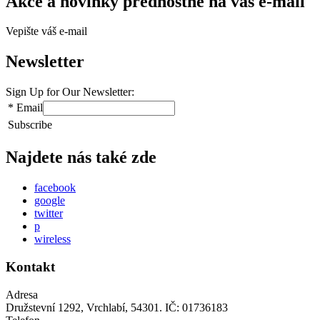
Akce a novinky přednostně na váš e-mail
Vepište váš e-mail
Newsletter
Sign Up for Our Newsletter:
*
Email
Subscribe
Najdete nás také zde
facebook
google
twitter
p
wireless
Kontakt
Adresa
Družstevní 1292, Vrchlabí, 54301. IČ: 01736183