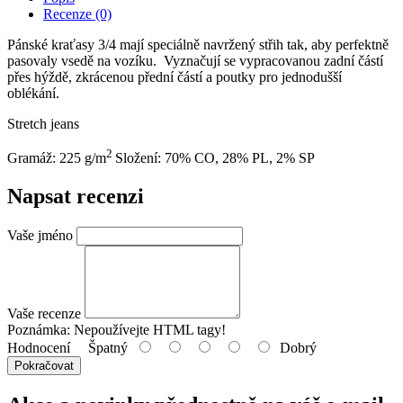
Recenze (0)
Pánské kraťasy 3/4 mají speciálně navržený střih tak, aby perfektně
pasovaly vsedě na vozíku. Vyznačují se vypracovanou zadní částí
přes hýždě, zkrácenou přední částí a poutky pro jednodušší
oblékání.
Stretch jeans
2
Gramáž: 225 g/m
Složení: 70% CO, 28% PL, 2% SP
Napsat recenzi
Vaše jméno
Vaše recenze
Poznámka:
Nepoužívejte HTML tagy!
Hodnocení
Špatný
Dobrý
Pokračovat