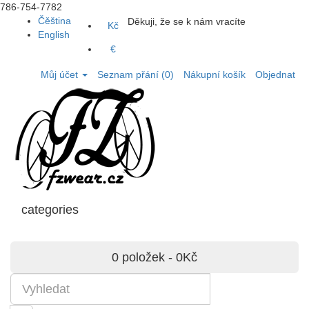
786-754-7782
Čěština
Děkuji, že se k nám vracíte
Kč
English
€
Můj účet
Seznam přání (0)
Nákupní košík
Objednat
categories
0 položek - 0Kč