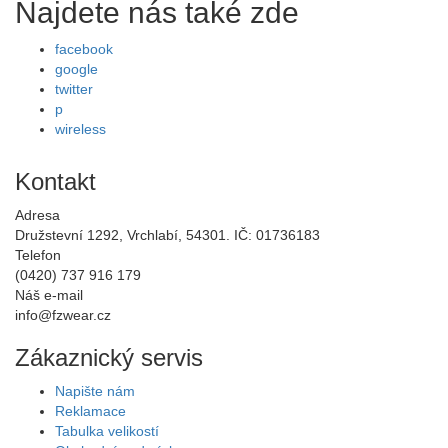
Najdete nás také zde
facebook
google
twitter
p
wireless
Kontakt
Adresa
Družstevní 1292, Vrchlabí, 54301. IČ: 01736183
Telefon
(0420) 737 916 179
Náš e-mail
info@fzwear.cz
Zákaznický servis
Napište nám
Reklamace
Tabulka velikostí