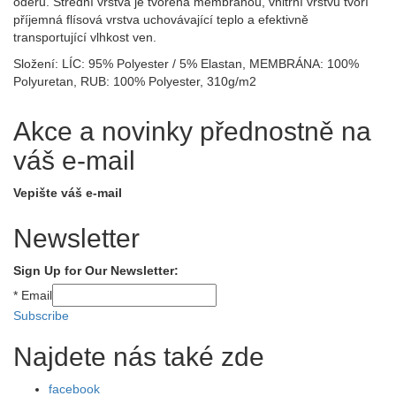
oděru. Střední vrstva je tvořena membránou, vnitřní vrstvu tvoří
příjemná flísová vrstva uchovávající teplo a efektivně
transportující vlhkost ven.
Složení: LÍC: 95% Polyester / 5% Elastan, MEMBRÁNA: 100%
Polyuretan, RUB: 100% Polyester , 310g/m2
Akce a novinky přednostně na
váš e-mail
Vepište váš e-mail
Newsletter
Sign Up for Our Newsletter:
*
Email
Subscribe
Najdete nás také zde
facebook