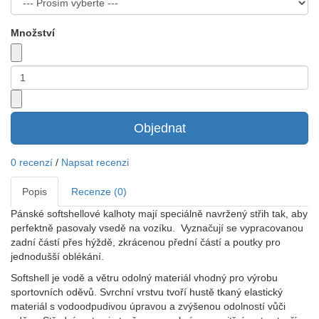
Množství
Objednat
0 recenzí
/
Napsat recenzi
Popis
Recenze (0)
Pánské softshellové kalhoty mají speciálně navržený střih tak, aby
perfektně pasovaly vsedě na vozíku. Vyznačují se vypracovanou
zadní částí přes hýždě, zkrácenou přední částí a poutky pro
jednodušší oblékání.
Softshell je vodě a větru odolný materiál vhodný pro výrobu
sportovních oděvů. Svrchní vrstvu tvoří hustě tkaný elastický
materiál s vodoodpudivou úpravou a zvýšenou odolností vůči