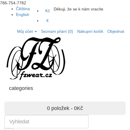
786-754-7782
Čěština
Děkuji, že se k nám vracíte
Kč
English
€
Můj účet
Seznam přání (0)
Nákupní košík
Objednat
categories
0 položek - 0Kč