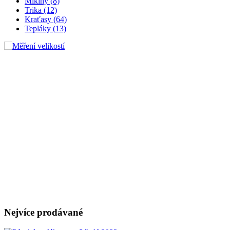
Mikiny (8)
Trika (12)
Kraťasy (64)
Tepláky (13)
Nejvíce prodávané