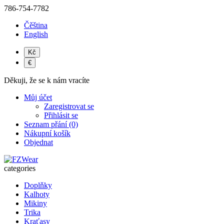
786-754-7782
Čěština
English
Kč
€
Děkuji, že se k nám vracíte
Můj účet
Zaregistrovat se
Přihlásit se
Seznam přání (0)
Nákupní košík
Objednat
categories
Doplňky
Kalhoty
Mikiny
Trika
Kraťasy