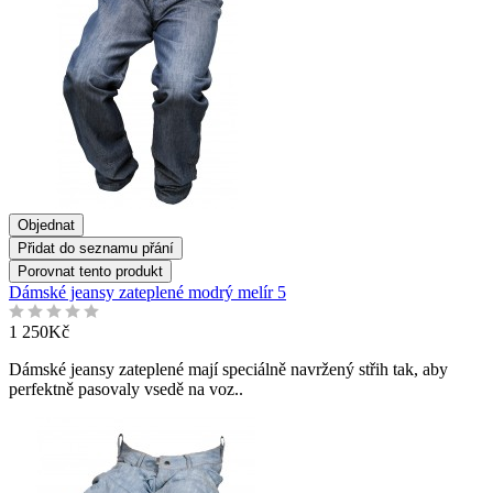
Objednat
Přidat do seznamu přání
Porovnat tento produkt
Dámské jeansy zateplené modrý melír 5
1 250Kč
Dámské jeansy zateplené mají speciálně navržený střih tak, aby
perfektně pasovaly vsedě na voz..