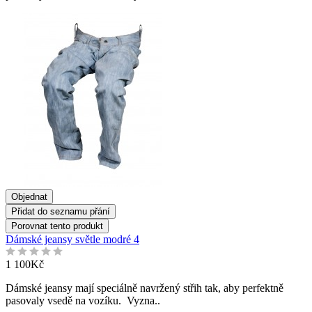
Objednat
Přidat do seznamu přání
Porovnat tento produkt
Dámské jeansy světle modré 4
1 100Kč
Dámské jeansy mají speciálně navržený střih tak, aby perfektně
pasovaly vsedě na vozíku. Vyzna..