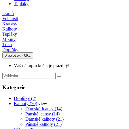
Tepláky
Domů
Velikosti
Kraťasy
Kalhoty
Tepláky
Mikiny
Trika
Doplňky
0 položek - 0Kč
Váš nákupní košík je prázdný!
Kategorie
Doplňky (2)
Kalhoty (70)
view
Dámské Jeansy (14)
Pánské jeansy (14)
Dámské kalhoty (21)
Pánské kalhoty (21)