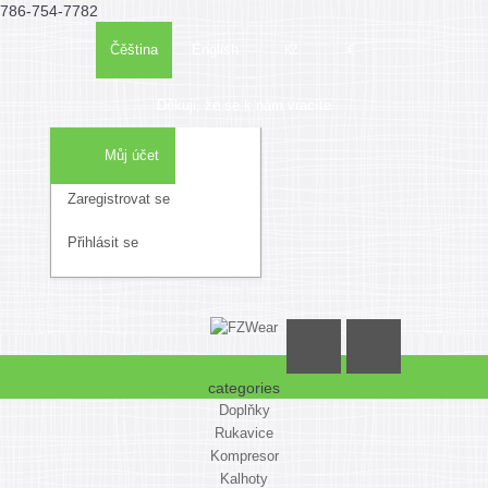
786-754-7782
Kč
€
Čěština
English
Děkuji, že se k nám vracíte
Můj účet
Zaregistrovat se
Seznam
Nákupní
Objedna
Přihlásit se
přání
košík
(0)
categories
Doplňky
Rukavice
Kompresor
Kalhoty