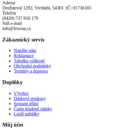
Adresa
Družstevní 1292, Vrchlabí, 54301. IČ: 01736183
Telefon
(0420) 737 916 179
Náš e-mail
info@fzwear.cz
Zákaznický servis
Napište nám
Reklamace
Tabulka velikostí
Obchodní podmínky
Termíny a doprava
Doplňky
Výrobci
Dárkové poukazy
Seznam přání
Často kladené otázky
Lepší nabídky
Můj účet