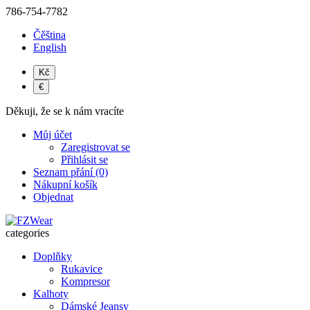
786-754-7782
Čěština
English
Kč
€
Děkuji, že se k nám vracíte
Můj účet
Zaregistrovat se
Přihlásit se
Seznam přání (0)
Nákupní košík
Objednat
categories
Doplňky
Rukavice
Kompresor
Kalhoty
Dámské Jeansy