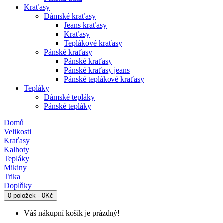
Kraťasy
Dámské kraťasy
Jeans kraťasy
Kraťasy
Teplákové kraťasy
Pánské kraťasy
Pánské kraťasy
Pánské kraťasy jeans
Pánské teplákové kraťasy
Tepláky
Dámské tepláky
Pánské tepláky
Domů
Velikosti
Kraťasy
Kalhoty
Tepláky
Mikiny
Trika
Doplňky
0 položek - 0Kč
Váš nákupní košík je prázdný!