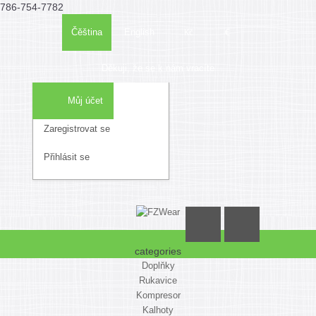
786-754-7782
Kč
€
Čěština
English
Děkuji, že se k nám vracíte
Můj účet
Zaregistrovat se
Seznam
Nákupní
Objedna
Přihlásit se
přání
košík
(0)
categories
Doplňky
Rukavice
Kompresor
Kalhoty