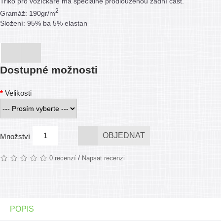
Triko pro vozíčkáře má speciálně prodlouženou zadní část.
2
Gramáž: 190gr/m
Složení: 95% ba 5% elastan
Dostupné možnosti
Velikosti
OBJEDNAT
Množství
/
0 recenzí
Napsat recenzi
POPIS