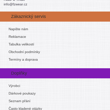
info@fzwear.cz
Zákaznický servis
Napište nám
Reklamace
Tabulka velikostí
Obchodní podmínky
Termíny a doprava
Doplňky
Výrobci
Dárkové poukazy
Seznam přání
Často kladené otázky