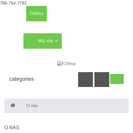
786-754-7782
Kč
€
Čěština
English
Děkuji, že se k nám vracíte
Můj účet
Seznam
Nákupní
Objednat
přání
košík
(0)
categories
O nás
O NÁS