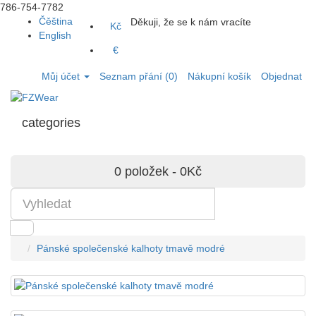
786-754-7782
Čěština
Děkuji, že se k nám vracíte
Kč
English
€
Můj účet
Seznam přání (0)
Nákupní košík
Objednat
categories
0 položek - 0Kč
Pánské společenské kalhoty tmavě modré