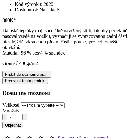
Kód výrobku: 2020
Dostupnost: Na skladě
880Kč
Dámské tepláky mají speciálně navržený střih, tak aby perfektně
pasoval vsedě na vozíku, vyznačují se vypracovanou zadní částí
přes hýždě, zkrácenou přední částí a poutky pro jednodušší
oblékání.
Materiál: 96 % pes/4 % spandex
Gramáž 400gr/m2
Přidat do seznamu přání
Porovnat tento produkt
Dostupné možnosti
Velikosti
Množství
Objednat
0 recenzí
/
Napsat recenzi