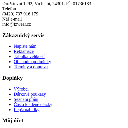
Družstevní 1292, Vrchlabí, 54301. IČ: 01736183
Telefon
(0420) 737 916 179
Náš e-mail
info@fzwear.cz
Zákaznický servis
Napište nám
Reklamace
Tabulka velikostí
Obchodní podmínky
Termíny a doprava
Doplňky
Výrobci
Dárkové poukazy
Seznam přání
Často kladené otázky
Lepší nabídky
Můj účet