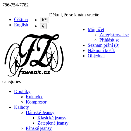
786-754-7782
Děkuji, že se k nám vracíte
Čěština
Kč
English
€
Můj účet
Zaregistrovat se
Přihlásit se
Seznam přání (0)
Nákupní košík
Objednat
categories
Doplňky
Rukavice
Kompresor
Kalhoty
Dámské Jeansy
Klasické jeansy
Zateplené jeansy
Pánské jeansy