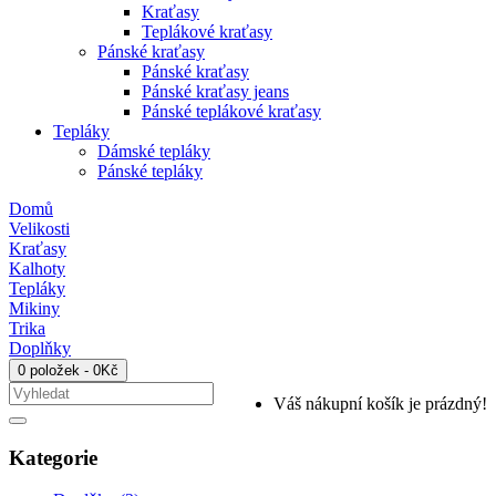
Kraťasy
Teplákové kraťasy
Pánské kraťasy
Pánské kraťasy
Pánské kraťasy jeans
Pánské teplákové kraťasy
Tepláky
Dámské tepláky
Pánské tepláky
Domů
Velikosti
Kraťasy
Kalhoty
Tepláky
Mikiny
Trika
Doplňky
0 položek - 0Kč
Váš nákupní košík je prázdný!
Kategorie