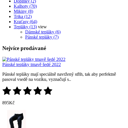
Doplňky (2)
Kalhoty (70)
Mikiny (8)
Trika (12)
Kraťasy (64)
Tepláky (13)
view
Dámské tepláky (6)
Pánské tepláky (7)
Nejvíce prodávané
Pánské tepláky tmavě šedé 2022
Pánské tepláky mají speciálně navržený střih, tak aby perfektně
pasoval vsedě na vozíku, vyznačují s..
895Kč