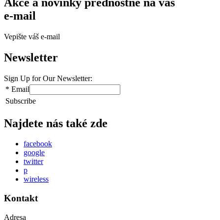
Akce a novinky přednostně na váš
e-mail
Vepište váš e-mail
Newsletter
Sign Up for Our Newsletter:
*
Email
Subscribe
Najdete nás také zde
facebook
google
twitter
p
wireless
Kontakt
Adresa