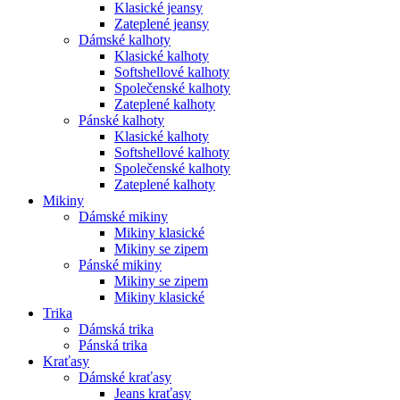
Klasické jeansy
Zateplené jeansy
Dámské kalhoty
Klasické kalhoty
Softshellové kalhoty
Společenské kalhoty
Zateplené kalhoty
Pánské kalhoty
Klasické kalhoty
Softshellové kalhoty
Společenské kalhoty
Zateplené kalhoty
Mikiny
Dámské mikiny
Mikiny klasické
Mikiny se zipem
Pánské mikiny
Mikiny se zipem
Mikiny klasické
Trika
Dámská trika
Pánská trika
Kraťasy
Dámské kraťasy
Jeans kraťasy