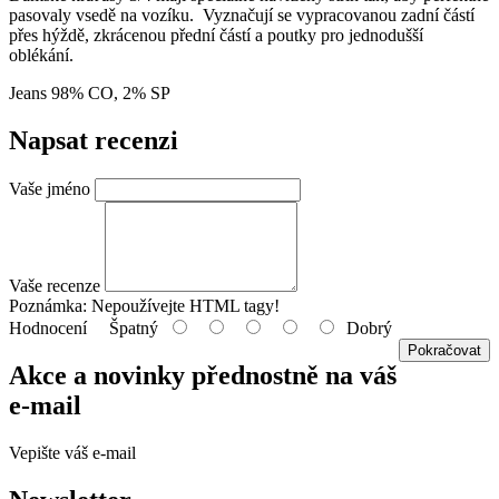
pasovaly vsedě na vozíku. Vyznačují se vypracovanou zadní částí
přes hýždě, zkrácenou přední částí a poutky pro jednodušší
oblékání.
Jeans 98% CO, 2% SP
Napsat recenzi
Vaše jméno
Vaše recenze
Poznámka:
Nepoužívejte HTML tagy!
Hodnocení
Špatný
Dobrý
Pokračovat
Akce a novinky přednostně na váš
e-mail
Vepište váš e-mail