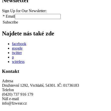
Newsletter
Sign Up for Our Newsletter:
*
Email
Subscribe
Najdete nás také zde
facebook
google
twitter
p
wireless
Kontakt
Adresa
Družstevní 1292, Vrchlabí, 54301. IČ: 01736183
Telefon
(0420) 737 916 179
Náš e-mail
info@fzwear.cz