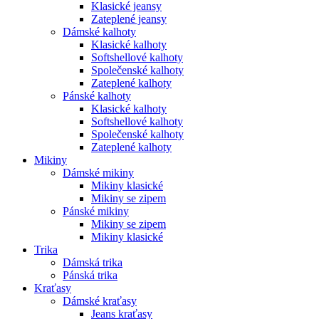
Klasické jeansy
Zateplené jeansy
Dámské kalhoty
Klasické kalhoty
Softshellové kalhoty
Společenské kalhoty
Zateplené kalhoty
Pánské kalhoty
Klasické kalhoty
Softshellové kalhoty
Společenské kalhoty
Zateplené kalhoty
Mikiny
Dámské mikiny
Mikiny klasické
Mikiny se zipem
Pánské mikiny
Mikiny se zipem
Mikiny klasické
Trika
Dámská trika
Pánská trika
Kraťasy
Dámské kraťasy
Jeans kraťasy