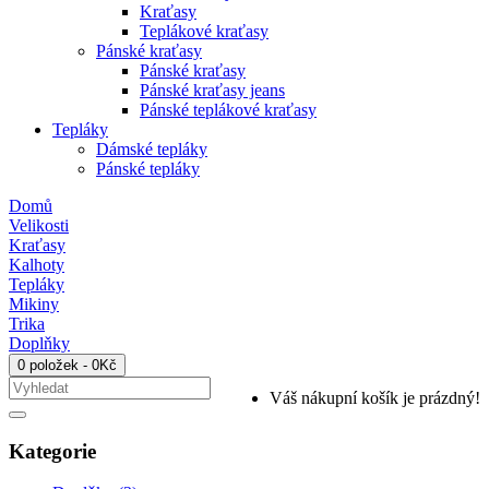
Kraťasy
Teplákové kraťasy
Pánské kraťasy
Pánské kraťasy
Pánské kraťasy jeans
Pánské teplákové kraťasy
Tepláky
Dámské tepláky
Pánské tepláky
Domů
Velikosti
Kraťasy
Kalhoty
Tepláky
Mikiny
Trika
Doplňky
0 položek - 0Kč
Váš nákupní košík je prázdný!
Kategorie