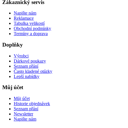
Zákaznický servis
Napište nám
Reklamace
Tabulka velikostí
Obchodní podmínky
Termíny a doprava
Doplňky
Výrobci
Dárkové poukazy
Seznam přání
Často kladené otázky
Lepší nabídky
Můj účet
Můj účet
Historie objednávek
Seznam přání
Newsletter
Napište nám