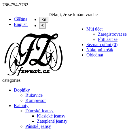
786-754-7782
Děkuji, že se k nám vracíte
Čěština
Kč
English
€
Můj účet
Zaregistrovat se
Přihlásit se
Seznam přání (0)
Nákupní košík
Objednat
categories
Doplňky
Rukavice
Kompresor
Kalhoty
Dámské Jeansy
Klasické jeansy
Zateplené jeansy
Pánské jeansy