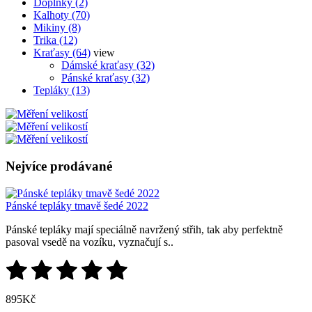
Doplňky (2)
Kalhoty (70)
Mikiny (8)
Trika (12)
Kraťasy (64)
view
Dámské kraťasy (32)
Pánské kraťasy (32)
Tepláky (13)
Nejvíce prodávané
Pánské tepláky tmavě šedé 2022
Pánské tepláky mají speciálně navržený střih, tak aby perfektně
pasoval vsedě na vozíku, vyznačují s..
895Kč