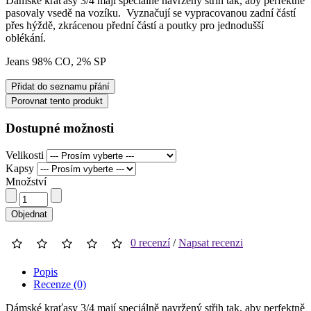
Dámské kraťasy 3/4 mají speciálně navržený střih tak, aby perfektně
pasovaly vsedě na vozíku. Vyznačují se vypracovanou zadní částí
přes hýždě, zkrácenou přední částí a poutky pro jednodušší
oblékání.
Jeans 98% CO, 2% SP
Přidat do seznamu přání
Porovnat tento produkt
Dostupné možnosti
Velikosti
Kapsy
Množství
Objednat
0 recenzí
/
Napsat recenzi
Popis
Recenze (0)
Dámské kraťasy 3/4 mají speciálně navržený střih tak, aby perfektně