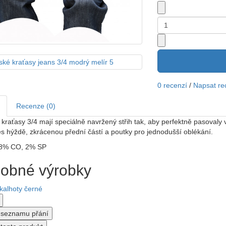
0 recenzí
/
Napsat re
Recenze (0)
raťasy 3/4 mají speciálně navržený střih tak, aby perfektně pasovaly
es hýždě, zkrácenou přední částí a poutky pro jednodušší oblékání.
8% CO, 2% SP
obné výrobky
o seznamu přání