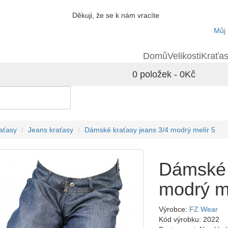
Děkuji, že se k nám vracíte
Můj 
Domů
Velikosti
Kraťa
0 položek - 0Kč
aťasy
Jeans kraťasy
Dámské kraťasy jeans 3/4 modrý melír 5
Dámské 
modrý me
Výrobce:
FZ Wear
Kód výrobku: 2022