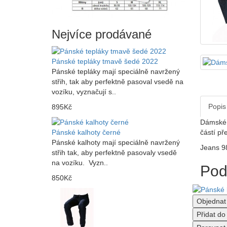
Nejvíce prodávané
Pánské tepláky tmavě šedé 2022
Pánské tepláky mají speciálně navržený
střih, tak aby perfektně pasoval vsedě na
vozíku, vyznačují s..
Popis
895Kč
Dámské k
Pánské kalhoty černé
částí př
Pánské kalhoty mají speciálně navržený
Jeans 9
střih tak, aby perfektně pasovaly vsedě
na vozíku. Vyzn..
Pod
850Kč
Objednat
Přidat d