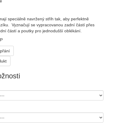
dě
jí speciálně navržený střih tak, aby perfektně
zíku. Vyznačují se vypracovanou zadní částí přes
dní částí a poutky pro jednodušší oblékání.
SP
přání
dukt
žnosti