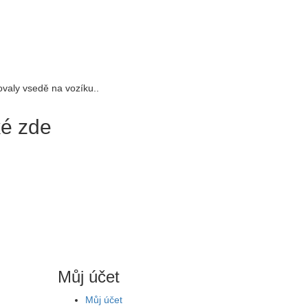
ovaly vsedě na vozíku..
ké zde
Můj účet
Můj účet