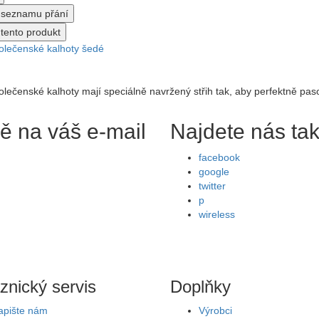
o seznamu přání
tento produkt
olečenské kalhoty šedé
lečenské kalhoty mají speciálně navržený střih tak, aby perfektně pas
ě na váš e-mail
Najdete nás ta
facebook
google
twitter
p
wireless
znický servis
Doplňky
apište nám
Výrobci