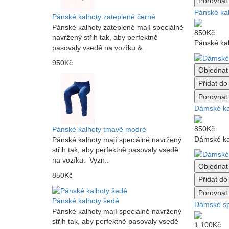
Porovnat 
Pánské kal
Pánské kalhoty zateplené černé
Pánské kalhoty zateplené mají speciálně
850Kč
navržený střih tak, aby perfektně
Pánské kal
pasovaly vsedě na vozíku.&..
950Kč
Objednat
Přidat d
Porovnat 
Dámské ka
850Kč
Pánské kalhoty tmavě modré
Dámské kal
Pánské kalhoty mají speciálně navržený
střih tak, aby perfektně pasovaly vsedě
na vozíku. Vyzn..
Objednat
850Kč
Přidat d
Porovnat 
Pánské kalhoty šedé
Dámské sp
Pánské kalhoty mají speciálně navržený
střih tak, aby perfektně pasovaly vsedě
1 100Kč