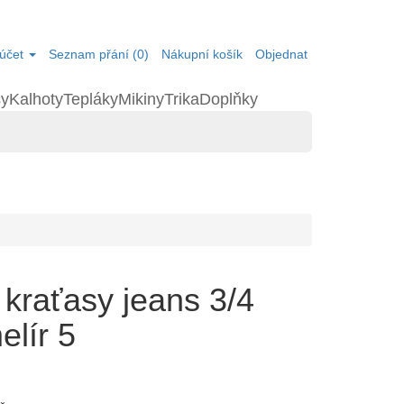
účet
Seznam přání (0)
Nákupní košík
Objednat
sy
Kalhoty
Tepláky
Mikiny
Trika
Doplňky
kraťasy jeans 3/4
lír 5