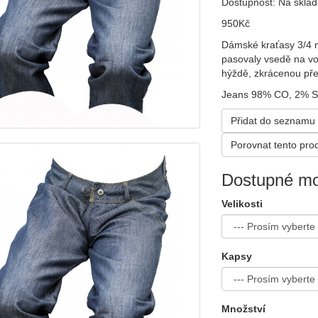
Dostupnost: Na skla
950Kč
Dámské kraťasy 3/4 ma
pasovaly vsedě na vo
hýždě, zkrácenou pře
Jeans 98% CO, 2% 
Přidat do seznamu 
Porovnat tento pro
Dostupné mo
Velikosti
Kapsy
Množství