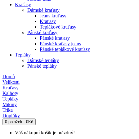
Kraťasy
Dámské kraťasy
Jeans kraťasy
Kraťasy
Teplákové kraťasy
Pánské kraťasy
Pánské kraťasy
Pánské kraťasy jeans
Pánské teplákové kraťasy
Tepláky
Dámské tepláky
Pánské tepláky
Domů
Velikosti
Kraťasy
Kalhoty
Tepláky
Mikiny
Trika
Doplňky
0 položek - 0Kč
Váš nákupní košík je prázdný!