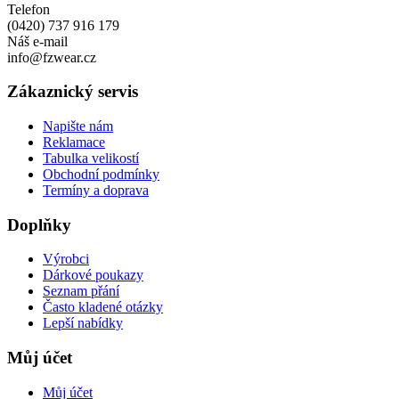
Telefon
(0420) 737 916 179
Náš e-mail
info@fzwear.cz
Zákaznický servis
Napište nám
Reklamace
Tabulka velikostí
Obchodní podmínky
Termíny a doprava
Doplňky
Výrobci
Dárkové poukazy
Seznam přání
Často kladené otázky
Lepší nabídky
Můj účet
Můj účet