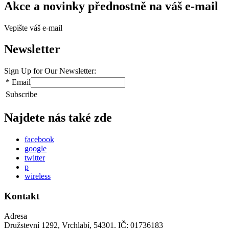
Akce a novinky přednostně na váš e-mail
Vepište váš e-mail
Newsletter
Sign Up for Our Newsletter:
*
Email
Subscribe
Najdete nás také zde
facebook
google
twitter
p
wireless
Kontakt
Adresa
Družstevní 1292, Vrchlabí, 54301. IČ: 01736183