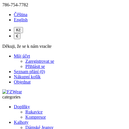
786-754-7782
Čěština
English
Kč
€
Děkuji, že se k nám vracíte
Můj účet
Zaregistrovat se
Přihlásit se
Seznam přání (0)
Nákupní košík
Objednat
categories
Doplňky
Rukavice
Kompresor
Kalhoty
Dámské Jeansy