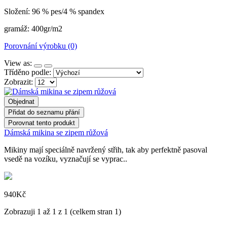
Složení: 96 % pes/4 % spandex
gramáž: 400gr/m2
Porovnání výrobku (0)
View as:
Tříděno podle:
Zobrazit:
Objednat
Přidat do seznamu přání
Porovnat tento produkt
Dámská mikina se zipem růžová
Mikiny mají speciálně navržený střih, tak aby perfektně pasoval
vsedě na vozíku, vyznačují se vyprac..
940Kč
Zobrazuji 1 až 1 z 1 (celkem stran 1)