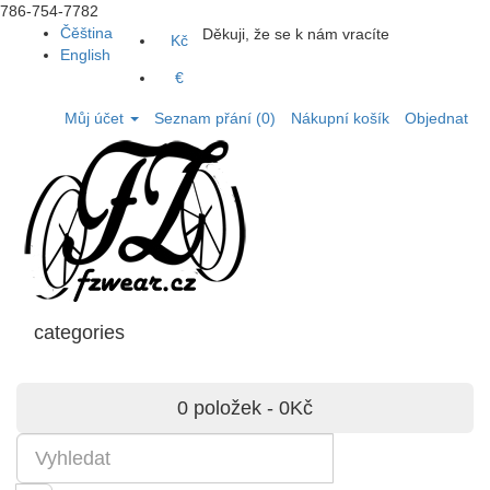
786-754-7782
Čěština
Děkuji, že se k nám vracíte
Kč
English
€
Můj účet
Seznam přání (0)
Nákupní košík
Objednat
categories
0 položek - 0Kč